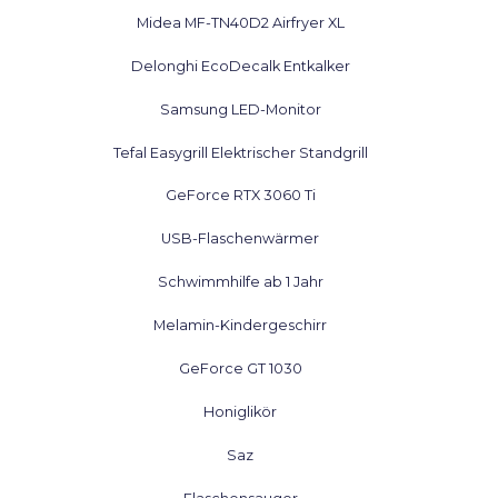
Midea MF-TN40D2 Airfryer XL
Delonghi EcoDecalk Entkalker
Samsung LED-Monitor
Tefal Easygrill Elektrischer Standgrill
GeForce RTX 3060 Ti
USB-Flaschenwärmer
Schwimmhilfe ab 1 Jahr
Melamin-Kindergeschirr
GeForce GT 1030
Honiglikör
Saz