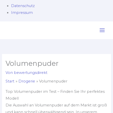
Datenschutz
Impressum
Zum
Inhalt
springen
Volumenpuder
Von
bewertungsdirekt
Start
Drogerie
Volumenpuder
Top Volumenpuder im Test – Finden Sie Ihr perfektes
Modell
Die Auswahl an Volumenpuder auf dem Markt ist groß
und kann schnell überwältigend sein. In unserem