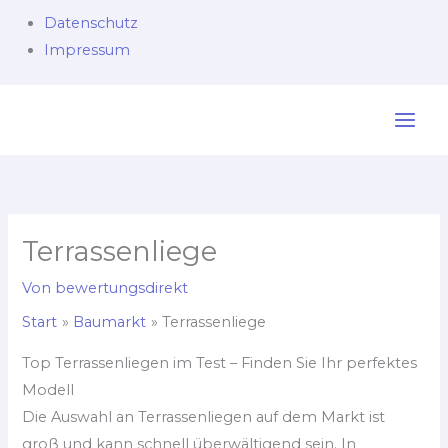
Datenschutz
Impressum
Zum
Inhalt
springen
Terrassenliege
Von
bewertungsdirekt
Start
Baumarkt
Terrassenliege
Top Terrassenliegen im Test – Finden Sie Ihr perfektes
Modell
Die Auswahl an Terrassenliegen auf dem Markt ist
groß und kann schnell überwältigend sein. In