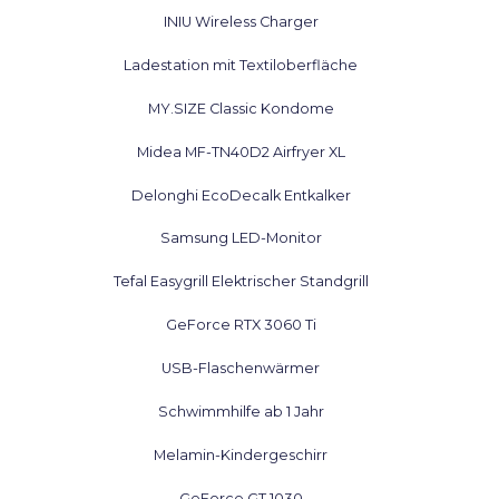
INIU Wireless Charger
Ladestation mit Textiloberfläche
MY.SIZE Classic Kondome
Midea MF-TN40D2 Airfryer XL
Delonghi EcoDecalk Entkalker
Samsung LED-Monitor
Tefal Easygrill Elektrischer Standgrill
GeForce RTX 3060 Ti
USB-Flaschenwärmer
Schwimmhilfe ab 1 Jahr
Melamin-Kindergeschirr
GeForce GT 1030