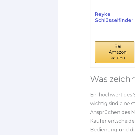
Reyke
Schlüsselfinder
Key
Finder,Remote
Finder...
Bei
Amazon
kaufen
Was zeichn
Ein hochwertiges 
wichtig sind eine 
Ansprüchen des Nut
Käufer entscheiden
Bedienung und die