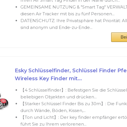
Ihren Air Smart Tag Finder in der Nähe durch...
GEMEINSAME NUTZUNG & "Smart Tag" VERWALTU
diesen Air Tracker mit bis zu fünf Personen...
DATENSCHUTZ: Ihre Privatsphäre hat Priorität: A
sind anonym und Ende-zu-Ende...
Be
Esky Schlüsselfinder, Schlüssel Finder Pfe
Wireless Key Finder mit...
【4 Schlüsselfinder】: Befestigen Sie die Schlüssel
beliebigen Objekten und drücken...
【Starker Schlüssel Finder Bis zu 30m】: Die Fun
durch Wände, Böden, Kissen,...
【Ton und Licht】: Der key finder empfänger ertö
führt Sie zu Ihrem verlorenen...