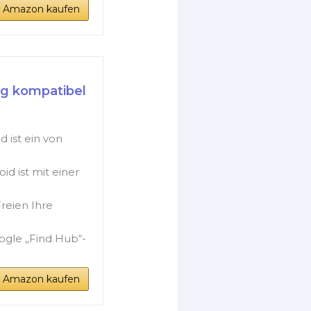
i Amazon kaufen
ag kompatibel
 ist ein von
d ist mit einer
reien Ihre
ogle „Find Hub“-
i Amazon kaufen