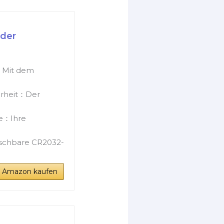
nder
：Mit dem
erheit：Der
ie：Ihre
uschbare CR2032-
i Amazon kaufen