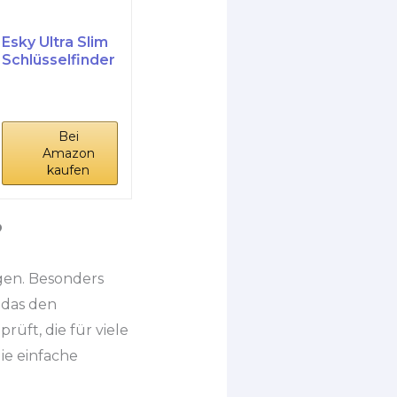
Esky Ultra Slim
Schlüsselfinder
, Key Finder
mit...
Bei
Amazon
kaufen
?
gen. Besonders
, das den
rüft, die für viele
ie einfache