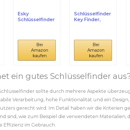
Esky
Schlüsselfinder
Schlüsselfinder
Key Finder,
, Key Finder
80dB
Schlüsselfinder
kabelloser...
...
Bei
Bei
Amazon
Amazon
kaufen
kaufen
et ein gutes Schlüsselfinder aus
Schlüsselfinder sollte durch mehrere Aspekte überzeu
stabile Verarbeitung, hohe Funktionalität und ein Design
zers gerecht wird. Im Detail haben wir die Kriterien gep
d sind, wie zum Beispiel die verwendeten Materialien, d
 Effizienz im Gebrauch.