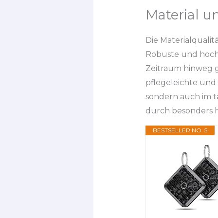
Material u
Die Materialqualit
Robuste und hochw
Zeitraum hinweg g
pflegeleichte und
sondern auch im t
durch besonders h
BESTSELLER NO. 5