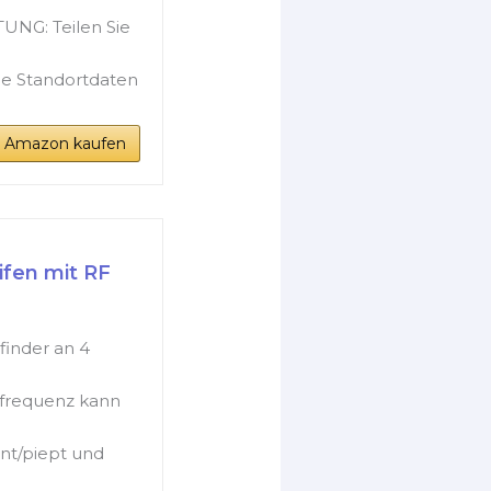
NG: Teilen Sie
lle Standortdaten
i Amazon kaufen
ifen mit RF
finder an 4
kfrequenz kann
nt/piept und