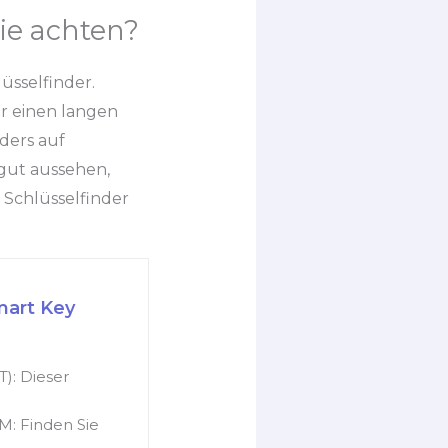
ie achten?
lüsselfinder.
r einen langen
ders auf
 gut aussehen,
Schlüsselfinder
mart Key
: Dieser
 Finden Sie