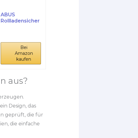
ABUS
Rollladensicher
ung RS97 -
Hochschiebesc
hutz...
Bei
Amazon
kaufen
en aus?
erzeugen.
ein Design, das
n geprüft, die für
en, die einfache