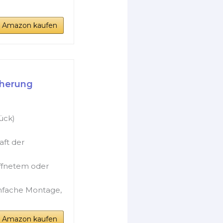
i Amazon kaufen
cherung
ück)
ft der
ffnetem oder
fache Montage,
i Amazon kaufen