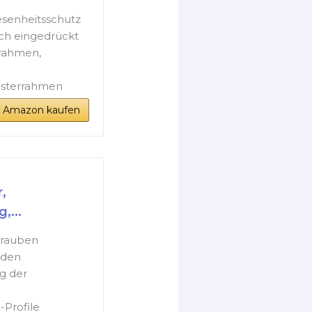
esenheitsschutz
ach eingedrückt
rahmen,
nsterrahmen
i Amazon kaufen
,
...
hrauben
äden
g der
-Profile