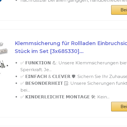
nachrüstbar bei allen gängigen, handbetriebene
Be
Klemmsicherung für Rollladen Einbruchsic
Stück im Set [3x685330]...
✅ 𝗙𝗨𝗡𝗞𝗧𝗜𝗢𝗡 💪: Unsere Klemmsicherungen b
Sperrkraft. Je...
✅ 𝗘𝗜𝗡𝗙𝗔𝗖𝗛 & 𝗖𝗟𝗘𝗩𝗘𝗥 🛡️: Sichern Sie Ihr Zuhaus
✅ 𝗕𝗘𝗦𝗢𝗡𝗗𝗘𝗥𝗛𝗘𝗜𝗧 🪟: Unsere Sicherungen fun
bei...
✅ 𝗞𝗜𝗡𝗗𝗘𝗥𝗟𝗘𝗜𝗖𝗛𝗧𝗘 𝗠𝗢𝗡𝗧𝗔𝗚𝗘 🛠️: Kein...
Be