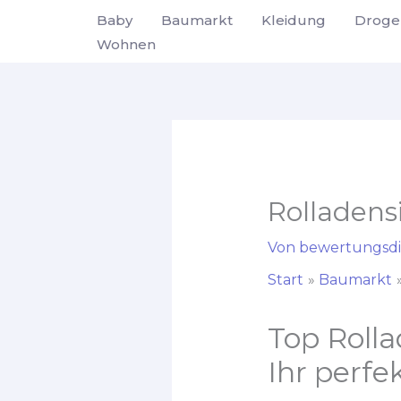
Zum
Baby
Baumarkt
Kleidung
Droge
Inhalt
Wohnen
springen
Rolladen
Von
bewertungsdi
Start
Baumarkt
Top Rolla
Ihr perfe