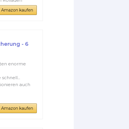
n Rolläden
i Amazon kaufen
herung - 6
ieten enorme
e schnell...
ktionieren auch
i Amazon kaufen