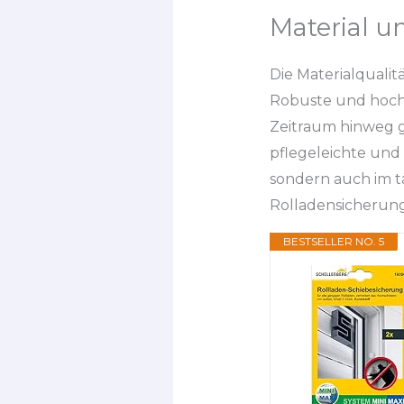
Material u
Die Materialqualit
Robuste und hochw
Zeitraum hinweg g
pflegeleichte und
sondern auch im t
Rolladensicherun
BESTSELLER NO. 5