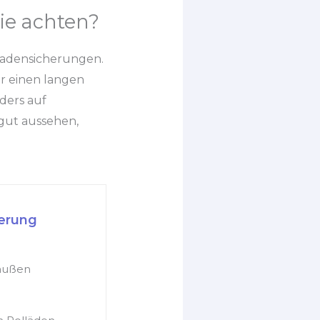
ie achten?
lladensicherungen.
r einen langen
ders auf
 gut aussehen,
herung
 außen