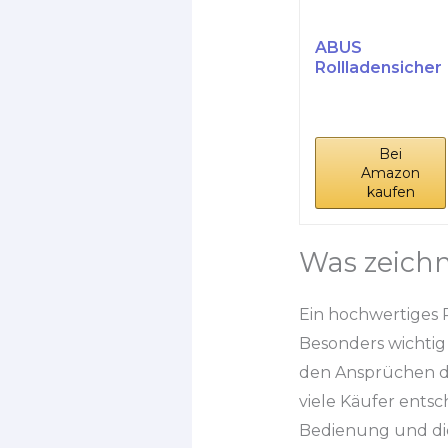
ABUS
Rollladensicher
ung RS97 -
Hochschiebesc
hutz...
Bei
Amazon
kaufen
Was zeichn
Ein hochwertiges 
Besonders wichtig 
den Ansprüchen des
viele Käufer entsc
Bedienung und die