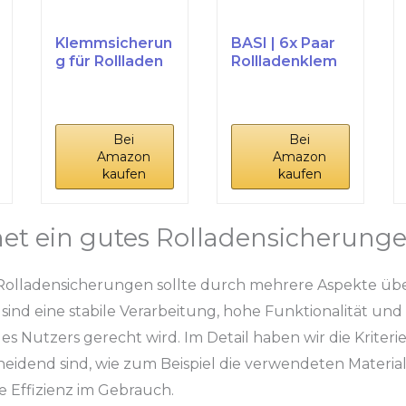
Klemmsicherun
BASI | 6x Paar
g für Rollladen
Rollladenklem
Einbruchsicher
men
ung -...
Rollladensicher
ung...
Bei
Bei
Amazon
Amazon
kaufen
kaufen
et ein gutes Rolladensicherung
Rolladensicherungen sollte durch mehrere Aspekte üb
sind eine stabile Verarbeitung, hohe Funktionalität und 
 Nutzers gerecht wird. Im Detail haben wir die Kriterie
heidend sind, wie zum Beispiel die verwendeten Materiali
 Effizienz im Gebrauch.