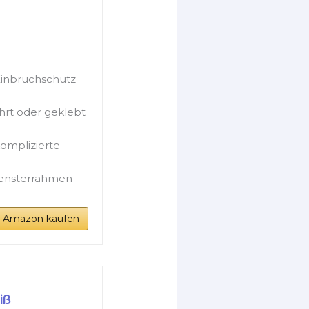
 Einbruchschutz
hrt oder geklebt
omplizierte
Fensterrahmen
i Amazon kaufen
iß