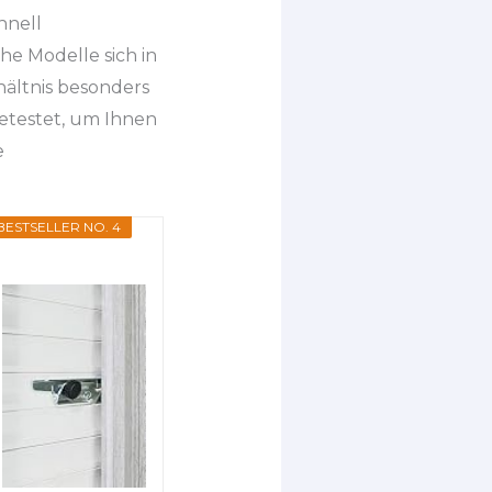
hnell
he Modelle sich in
hältnis besonders
etestet, um Ihnen
e
BESTSELLER NO. 4