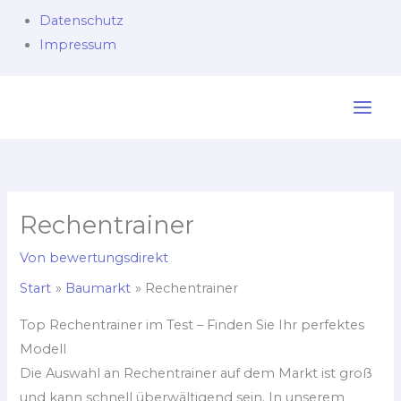
Datenschutz
Impressum
Zum
Inhalt
springen
Rechentrainer
Von
bewertungsdirekt
Start
Baumarkt
Rechentrainer
Top Rechentrainer im Test – Finden Sie Ihr perfektes
Modell
Die Auswahl an Rechentrainer auf dem Markt ist groß
und kann schnell überwältigend sein. In unserem