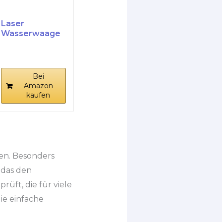
Laser
Wasserwaage
mit Stativ,
RockSeed...
Bei
Amazon
kaufen
en. Besonders
, das den
rüft, die für viele
ie einfache