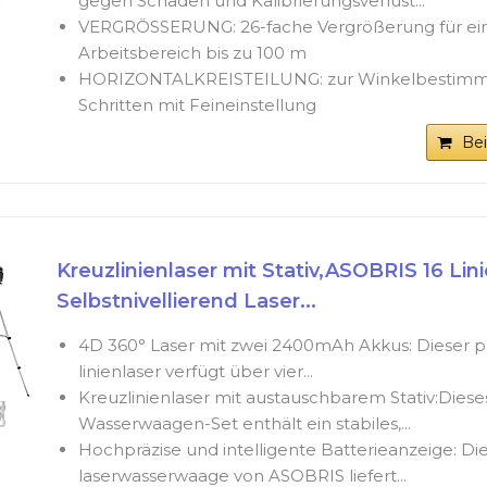
gegen Schäden und Kalibrierungsverlust...
VERGRÖSSERUNG: 26-fache Vergrößerung für ei
Arbeitsbereich bis zu 100 m
HORIZONTALKREISTEILUNG: zur Winkelbestimmu
Schritten mit Feineinstellung
Be
Kreuzlinienlaser mit Stativ,ASOBRIS 16 Lin
Selbstnivellierend Laser...
4D 360° Laser mit zwei 2400mAh Akkus: Dieser pr
linienlaser verfügt über vier...
Kreuzlinienlaser mit austauschbarem Stativ:Diese
Wasserwaagen-Set enthält ein stabiles,...
Hochpräzise und intelligente Batterieanzeige: Die
laserwasserwaage von ASOBRIS liefert...