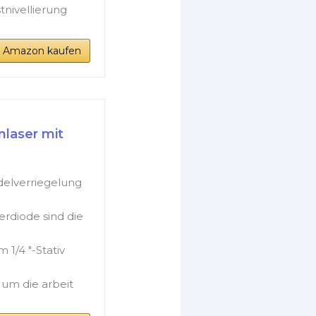
tnivellierung
i Amazon kaufen
laser mit
delverriegelung
erdiode sind die
1/4 "-Stativ
um die arbeit