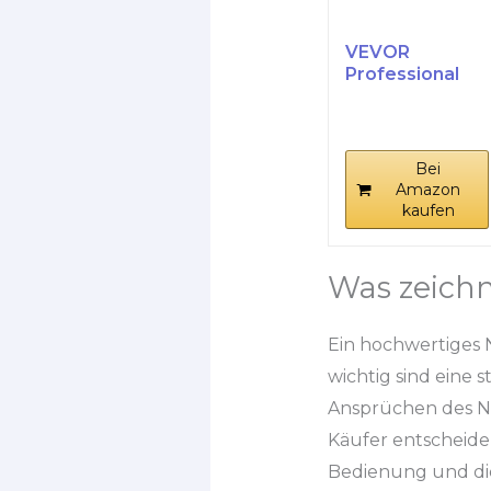
VEVOR
Professional
Optisches
Nivelliergerät...
Bei
Amazon
kaufen
Was zeichn
Ein hochwertiges 
wichtig sind eine 
Ansprüchen des Nut
Käufer entscheiden
Bedienung und die