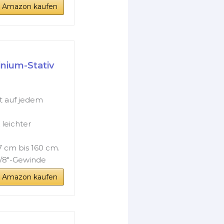
i Amazon kaufen
nium-Stativ
t auf jedem
leichter
 cm bis 160 cm.
5/8"-Gewinde
i Amazon kaufen