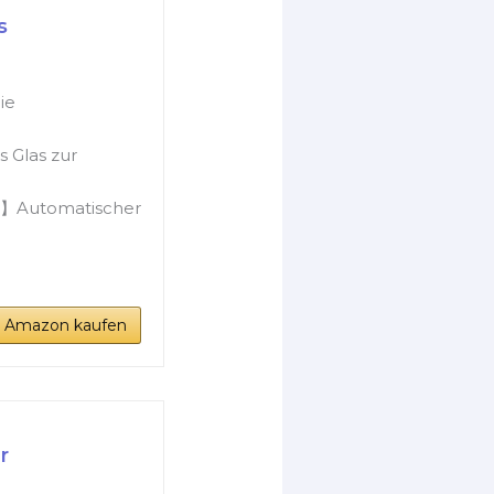
s
ie
 Glas zur
s】Automatischer
i Amazon kaufen
r