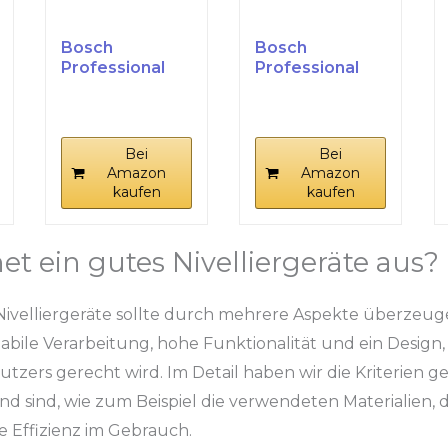
Bosch
Bosch
Professional
Professional
Optisches
Optisches
Nivelliergerät
Nivelliergerät
GOL...
GOL...
Bei
Bei
Amazon
Amazon
kaufen
kaufen
et ein gutes Nivelliergeräte aus?
Nivelliergeräte sollte durch mehrere Aspekte überzeug
stabile Verarbeitung, hohe Funktionalität und ein Design
zers gerecht wird. Im Detail haben wir die Kriterien gep
d sind, wie zum Beispiel die verwendeten Materialien, d
 Effizienz im Gebrauch.