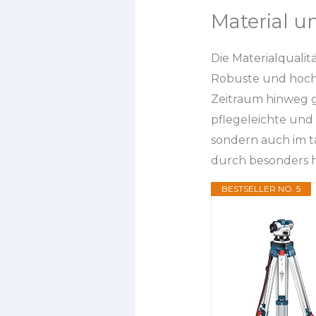
Material u
Die Materialqualitä
Robuste und hochw
Zeitraum hinweg g
pflegeleichte und
sondern auch im t
durch besonders h
BESTSELLER NO. 5