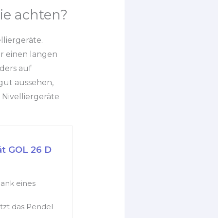
ie achten?
lliergeräte.
r einen langen
ders auf
 gut aussehen,
Nivelliergeräte
ät GOL 26 D
ank eines
t das Pendel