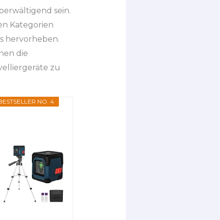
berwältigend sein.
en Kategorien
rs hervorheben.
nen die
elliergeräte zu
BESTSELLER NO. 4