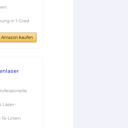
nen
ng in 1-Grad-
i Amazon kaufen
ienlaser
ofessionelle
s Laser-
 16-Linien