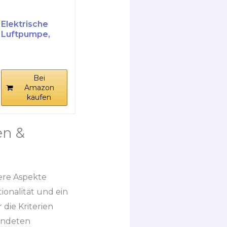
Elektrische
Luftpumpe,
Kabellose
Elektrische...
Bei
Amazon
kaufen
en &
ere Aspekte
ionalität und ein
die Kriterien
wendeten