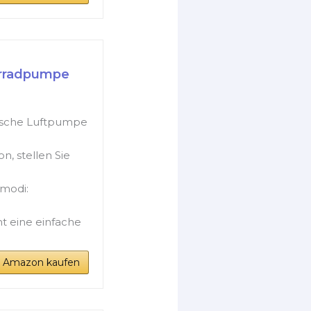
hrradpumpe
rische Luftpumpe
, stellen Sie
modi:
 eine einfache
i Amazon kaufen