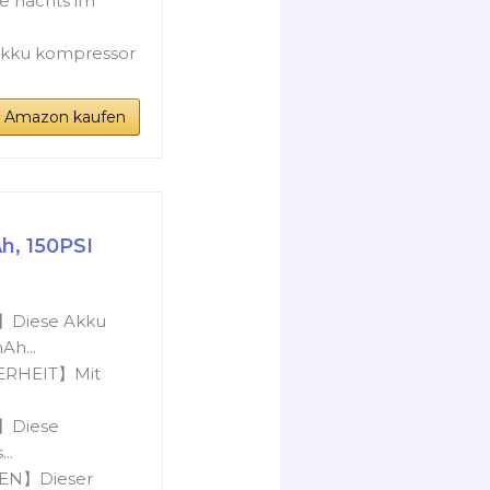
e nachts im
akku kompressor
i Amazon kaufen
h, 150PSI
Diese Akku
h...
ERHEIT】Mit
】Diese
..
EN】Dieser