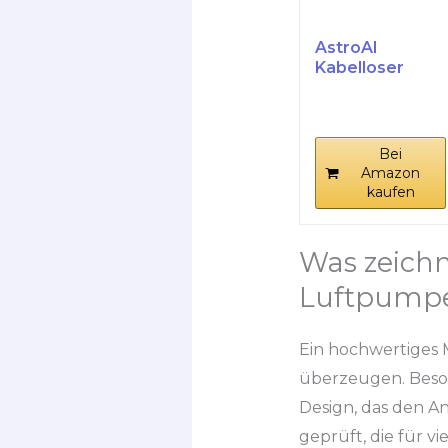
AstroAI
Kabelloser
Elektrische
Luftpumpe,
Tragbare...
Bei
Amazon
kaufen
Was zeichn
Luftpumpe
Ein hochwertiges
überzeugen. Besond
Design, das den An
geprüft, die für v