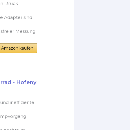
en Druck
e Adapter sind
sfreier Messung
i Amazon kaufen
rrad - Hofeny
und ineffiziente
pumpvorgang