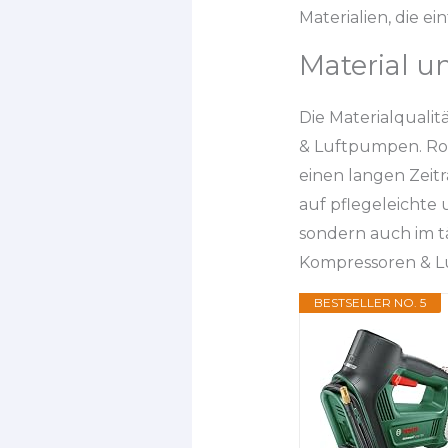
Materialien, die e
Material u
Die Materialqualit
& Luftpumpen. Rob
einen langen Zeit
auf pflegeleichte 
sondern auch im t
Kompressoren & L
BESTSELLER NO. 5