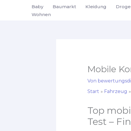
Zum
Baby
Baumarkt
Kleidung
Droge
Inhalt
Wohnen
springen
Mobile K
Von
bewertungsdi
Start
Fahrzeug
Top mobi
Test – Fi