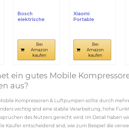
Bosch
Xiaomi
elektrische
Portable
Fahrradpumpe/
Electric Air
Luftpumpe/Min
Compressor 2-
i...
150 PSI...
Bei
Bei
Amazon
Amazon
kaufen
kaufen
et ein gutes Mobile Kompressor
n aus?
 Mobile Kompressoren & Luftpumpen sollte durch mehr
ers wichtig sind eine stabile Verarbeitung, hohe Funkt
sprüchen des Nutzers gerecht wird. Im Detail haben wir 
iele Käufer entscheidend sind, wie zum Beispiel die ver