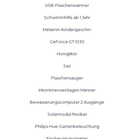
USB-Flaschenwärmer
Schwimmhilfe ab 1 Jahr
Melamin-Kindergeschirr
GeForce GT 1030
Honiglikör
Saz
Flaschensauger
Inkontinenzeinlagen Männer
Bewässerungscomputer 2 Ausgänge
Solarmodul flexibel
Philips-Hue-Gartenbeleuchtung
Fischer-Hygrometer