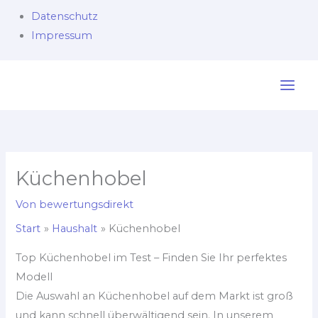
Datenschutz
Impressum
Zum
Inhalt
springen
Küchenhobel
Von
bewertungsdirekt
Start
Haushalt
Küchenhobel
Top Küchenhobel im Test – Finden Sie Ihr perfektes
Modell
Die Auswahl an Küchenhobel auf dem Markt ist groß
und kann schnell überwältigend sein. In unserem