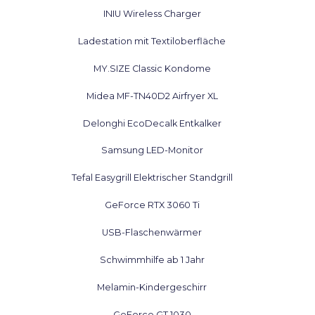
INIU Wireless Charger
Ladestation mit Textiloberfläche
MY.SIZE Classic Kondome
Midea MF-TN40D2 Airfryer XL
Delonghi EcoDecalk Entkalker
Samsung LED-Monitor
Tefal Easygrill Elektrischer Standgrill
GeForce RTX 3060 Ti
USB-Flaschenwärmer
Schwimmhilfe ab 1 Jahr
Melamin-Kindergeschirr
GeForce GT 1030