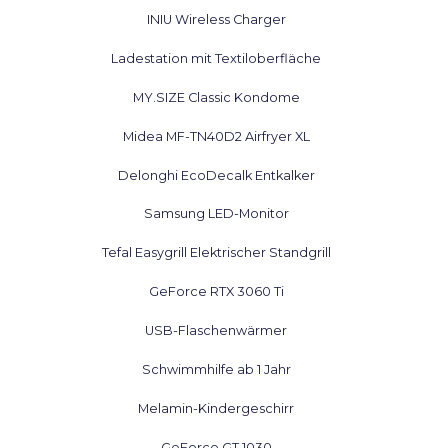
INIU Wireless Charger
Ladestation mit Textiloberfläche
MY.SIZE Classic Kondome
Midea MF-TN40D2 Airfryer XL
Delonghi EcoDecalk Entkalker
Samsung LED-Monitor
Tefal Easygrill Elektrischer Standgrill
GeForce RTX 3060 Ti
USB-Flaschenwärmer
Schwimmhilfe ab 1 Jahr
Melamin-Kindergeschirr
GeForce GT 1030