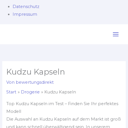
Datenschutz
Impressum
Zum
Inhalt
springen
Kudzu Kapseln
Von
bewertungsdirekt
Start
Drogerie
Kudzu Kapseln
Top Kudzu Kapseln im Test – Finden Sie Ihr perfektes
Modell
Die Auswahl an Kudzu Kapseln auf dem Markt ist groß
und kann schnell überwältigend sein. In unserem