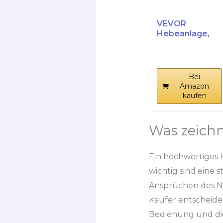
VEVOR
Hebeanlage,
350 W, 6000 l/h
Durchfluss, 7
m...
Bei
Amazon
kaufen
Was zeichn
Ein hochwertiges
wichtig sind eine 
Ansprüchen des Nut
Käufer entscheiden
Bedienung und die