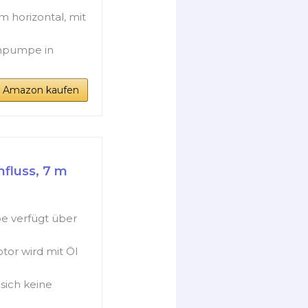
m horizontal, mit
chpumpe in
i Amazon kaufen
fluss, 7 m
e verfügt über
or wird mit Öl
 sich keine