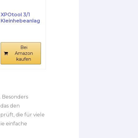
XPOtool 3/1
Kleinhebeanlag
e 250 W mit 3...
Bei
Amazon
kaufen
. Besonders
, das den
rüft, die für viele
ie einfache