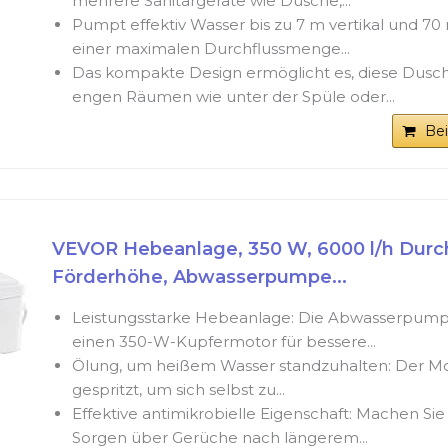
mehrere Sanitärgeräte wie Dusche,...
Pumpt effektiv Wasser bis zu 7 m vertikal und 70 
einer maximalen Durchflussmenge...
Das kompakte Design ermöglicht es, diese Dus
engen Räumen wie unter der Spüle oder...
Be
VEVOR Hebeanlage, 350 W, 6000 l/h Durch
Förderhöhe, Abwasserpumpe...
Leistungsstarke Hebeanlage: Die Abwasserpump
einen 350-W-Kupfermotor für bessere...
Ölung, um heißem Wasser standzuhalten: Der Mot
gespritzt, um sich selbst zu...
Effektive antimikrobielle Eigenschaft: Machen Sie
Sorgen über Gerüche nach längerem...