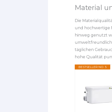
Material u
Die Materialqualit
und hochwertige M
hinweg genutzt we
umweltfreundliche
täglichen Gebrau
hohe Qualität pun
BESTSELLER NO. 5