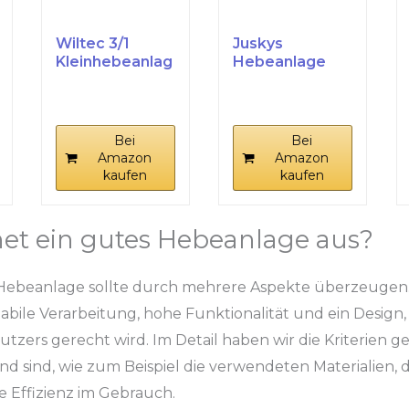
Wiltec 3/1
Juskys
Kleinhebeanlag
Hebeanlage
e 600 W mit
600 W -
Häcksler,...
Schmutzwasse
rpumpe mit...
Bei
Bei
Amazon
Amazon
kaufen
kaufen
et ein gutes Hebeanlage aus?
 Hebeanlage sollte durch mehrere Aspekte überzeugen
stabile Verarbeitung, hohe Funktionalität und ein Design
zers gerecht wird. Im Detail haben wir die Kriterien gep
d sind, wie zum Beispiel die verwendeten Materialien, d
 Effizienz im Gebrauch.