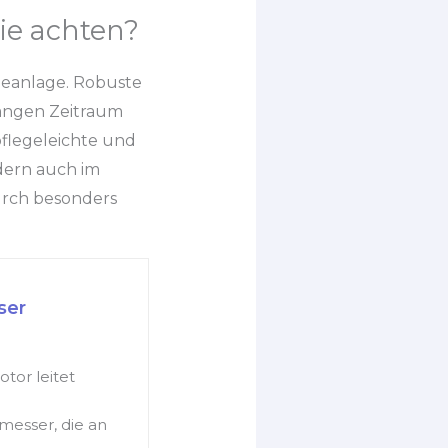
ie achten?
ebeanlage. Robuste
langen Zeitraum
flegeleichte und
dern auch im
urch besonders
ser
or leitet
esser, die an