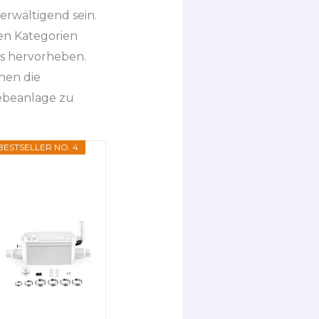
rwältigend sein.
en Kategorien
rs hervorheben.
nen die
Hebeanlage zu
BESTSELLER NO. 4