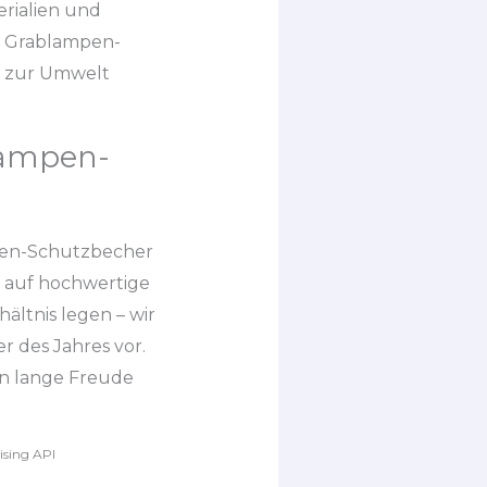
rialien und
es Grablampen-
g zur Umwelt
lampen-
mpen-Schutzbecher
t auf hochwertige
ältnis legen – wir
r des Jahres vor.
en lange Freude
ising API