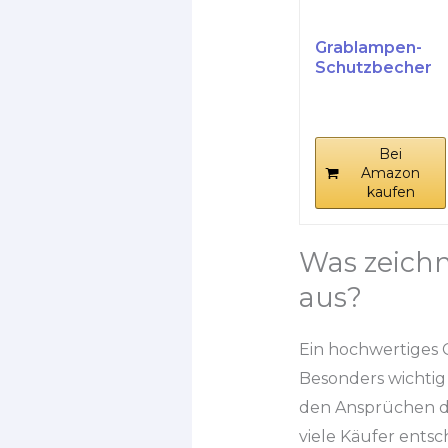
Grablampen-
Schutzbecher
für 3
Tagebrenner
Bei
Amazon
kaufen
Was zeich
aus?
Ein hochwertiges
Besonders wichtig 
den Ansprüchen des
viele Käufer entsc