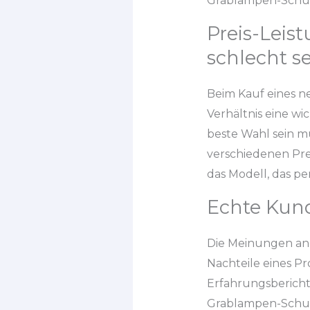
Grablampen-Schut
Preis-Leis
schlecht s
Beim Kauf eines n
Verhältnis eine wi
beste Wahl sein mü
verschiedenen Prei
das Modell, das pe
Echte Kun
Die Meinungen and
Nachteile eines P
Erfahrungsbericht
Grablampen-Schutz