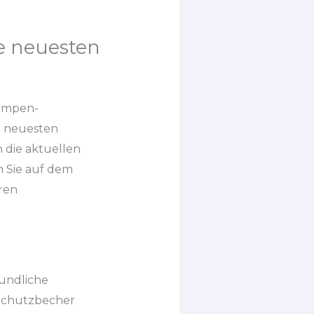
e neuesten
lampen-
e neuesten
n die aktuellen
n Sie auf dem
ren
undliche
-Schutzbecher