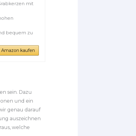
Grabkerzen mit
 hohen
und bequem zu
i Amazon kaufen
en sein. Dazu
ionen und ein
 wir genau darauf
bung auszeichnen
raus, welche