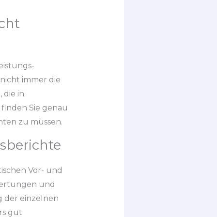
cht
eistungs-
 nicht immer die
 die in
o finden Sie genau
chten zu müssen.
berichte
tischen Vor- und
ewertungen und
g der einzelnen
rs gut