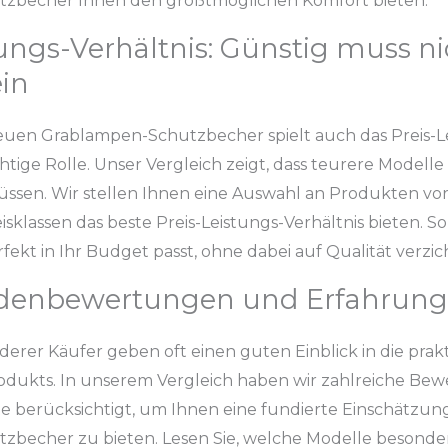
zbecher Ihnen den größtmöglichen Komfort bieten.
tungs-Verhältnis: Günstig muss ni
ein
euen Grablampen-Schutzbecher spielt auch das Preis-L
chtige Rolle. Unser Vergleich zeigt, dass teurere Modelle
ssen. Wir stellen Ihnen eine Auswahl an Produkten vor,
sklassen das beste Preis-Leistungs-Verhältnis bieten. S
rfekt in Ihr Budget passt, ohne dabei auf Qualität verzi
denbewertungen und Erfahrungs
erer Käufer geben oft einen guten Einblick in die prak
rodukts. In unserem Vergleich haben wir zahlreiche B
e berücksichtigt, um Ihnen eine fundierte Einschätzun
becher zu bieten. Lesen Sie, welche Modelle besonde