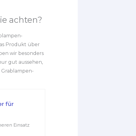
ie achten?
rablampen-
das Produkt über
ben wir besonders
nur gut aussehen,
e Grablampen-
r für
heren Einsatz