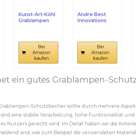
Kunst-Art-Köhl
Andre Best
Grablampen
Innovations
Schutzbecher 7
Grablampensch
Tage V2...
utzbecher 7...
Bei
Bei
Amazon
Amazon
kaufen
kaufen
net ein gutes Grablampen-Schut
 Grablampen-Schutzbecher sollte durch mehrere Aspe
sind eine stabile Verarbeitung, hohe Funktionalität und 
 Nutzers gerecht wird. Im Detail haben wir die Kriterie
heidend sind, wie zum Beispiel die verwendeten Materiali