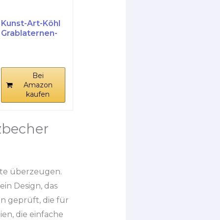
Kunst-Art-Köhl
Grablaternen-
Schutzbecher
für...
Bei
Amazon
kaufen
zbecher
kte überzeugen.
ein Design, das
n geprüft, die für
en, die einfache