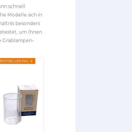
nn schnell
he Modelle sich in
hältnis besonders
etestet, um Ihnen
te Grablampen-
BESTSELLER NO. 4