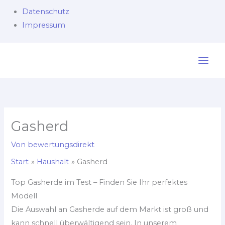
Datenschutz
Impressum
Zum
Inhalt
springen
Gasherd
Von
bewertungsdirekt
Start
Haushalt
Gasherd
Top Gasherde im Test – Finden Sie Ihr perfektes
Modell
Die Auswahl an Gasherde auf dem Markt ist groß und
kann schnell überwältigend sein. In unserem