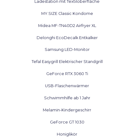
Ladestation mit Textiloberfläche
MY.SIZE Classic Kondome
Midea MF-TN40D2 Airfryer XL
Delonghi EcoDecalk Entkalker
Samsung LED-Monitor
Tefal Easygrill Elektrischer Standgrill
GeForce RTX 3060 Ti
USB-Flaschenwärmer
Schwimmhilfe ab 1 Jahr
Melamin-Kindergeschirr
GeForce GT 1030
Honiglikör