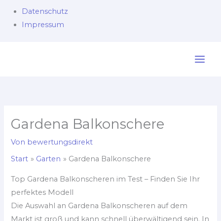
Datenschutz
Impressum
Zum
Inhalt
springen
Gardena Balkonschere
Von
bewertungsdirekt
Start
Garten
Gardena Balkonschere
Top Gardena Balkonscheren im Test – Finden Sie Ihr
perfektes Modell
Die Auswahl an Gardena Balkonscheren auf dem
Markt ist groß und kann schnell überwältigend sein. In