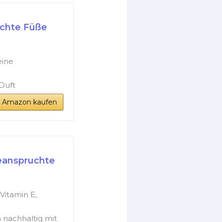
uchte Füße
eine
Duft
i Amazon kaufen
eanspruchte
Vitamin E,
 nachhaltig mit