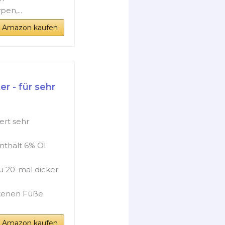
en,...
i Amazon kaufen
r - für sehr
ert sehr
nthält 6% Öl
zu 20-mal dicker
ckenen Füße
i Amazon kaufen