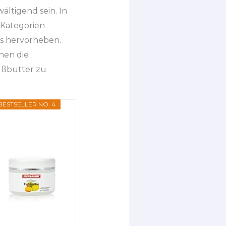
ltigend sein. In
 Kategorien
rs hervorheben.
nen die
ußbutter zu
BESTSELLER NO. 4