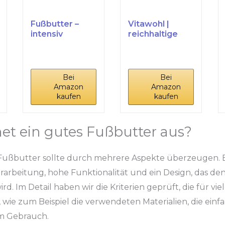
Fußbutter –
Vitawohl |
intensiv
reichhaltige
feuchtigkeitssp
Fußbutter für...
endend –...
Bei
Bei
Amazon
Amazon
kaufen
kaufen
et ein gutes Fußbutter aus?
Fußbutter sollte durch mehrere Aspekte überzeugen. 
Verarbeitung, hohe Funktionalität und ein Design, das d
d. Im Detail haben wir die Kriterien geprüft, die für vie
 wie zum Beispiel die verwendeten Materialien, die ein
im Gebrauch.