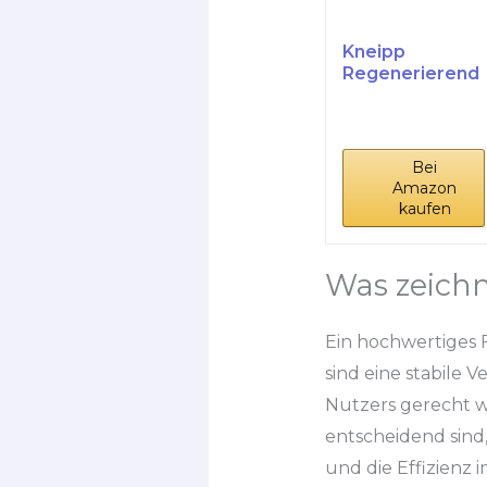
Kneipp
Regenerierend
e Fussbutter,
Sofort
spürbar...
Bei
Amazon
kaufen
Was zeichn
Ein hochwertiges 
sind eine stabile 
Nutzers gerecht wir
entscheidend sind,
und die Effizienz 