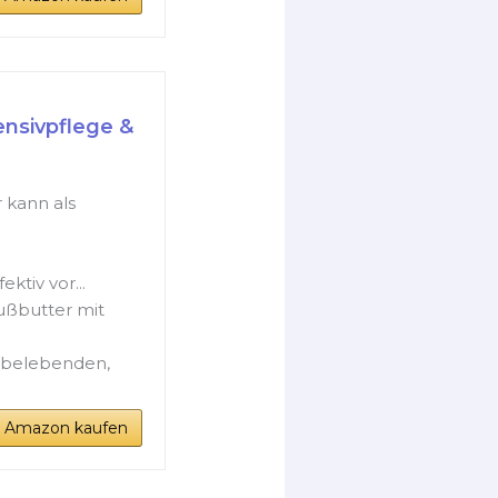
ensivpflege &
 kann als
ktiv vor...
ßbutter mit
 belebenden,
i Amazon kaufen