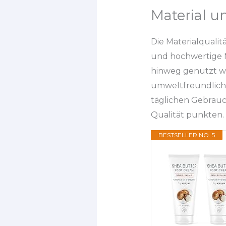
Material u
Die Materialqualit
und hochwertige M
hinweg genutzt we
umweltfreundliche
täglichen Gebrau
Qualität punkten.
BESTSELLER NO. 5