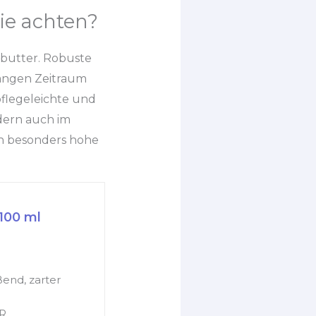
ie achten?
ußbutter. Robuste
langen Zeitraum
flegeleichte und
dern auch im
h besonders hohe
100 ml
end, zarter
R