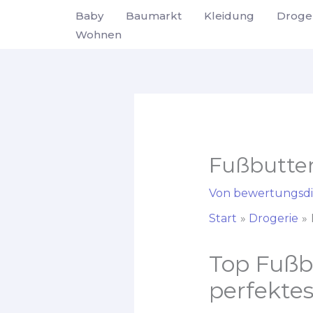
Zum
Baby
Baumarkt
Kleidung
Droge
Inhalt
Wohnen
springen
Fußbutte
Von
bewertungsdi
Start
Drogerie
Top Fußbu
perfektes