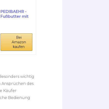
PEDIBAEHR -
Fußbutter mit
Mangobutter
und...
Bei
Amazon
kaufen
Besonders wichtig
en Ansprüchen des
le Käufer
fache Bedienung