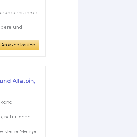
ßcreme mit ihren
ubere und
i Amazon kaufen
und Allatoin,
ckene
, natürlichen
ne kleine Menge