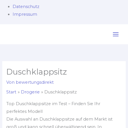
Datenschutz
Impressum
Zum
Inhalt
springen
Duschklappsitz
Von
bewertungsdirekt
Start
Drogerie
Duschklappsitz
Top Duschklappsitze im Test – Finden Sie Ihr
perfektes Modell
Die Auswahl an Duschklappsitze auf dem Markt ist
groß und kann schnell überwältigend sein. In