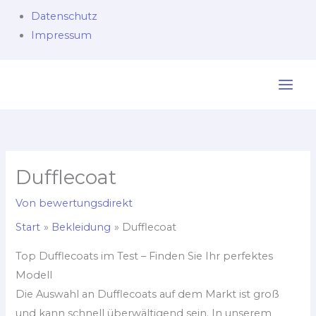
Datenschutz
Impressum
Zum
Inhalt
springen
Dufflecoat
Von
bewertungsdirekt
Start
Bekleidung
Dufflecoat
Top Dufflecoats im Test – Finden Sie Ihr perfektes
Modell
Die Auswahl an Dufflecoats auf dem Markt ist groß
und kann schnell überwältigend sein. In unserem