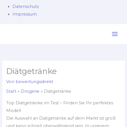
Datenschutz
Impressum
Zum
Inhalt
springen
Diätgetränke
Von
bewertungsdirekt
Start
Drogerie
Diätgetränke
Top Diätgetränke im Test – Finden Sie Ihr perfektes
Modell
Die Auswahl an Diätgetränke auf dem Markt ist groß
und kann schnell überwältigend sein. In unserem