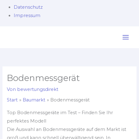
Datenschutz
Impressum
Zum
Inhalt
springen
Bodenmessgerät
Von
bewertungsdirekt
Start
Baumarkt
Bodenmessgerät
Top Bodenmessgeräte im Test – Finden Sie Ihr
perfektes Modell
Die Auswahl an Bodenmessgeräte auf dem Markt ist
groß und kann schnell überwältigend sein. In