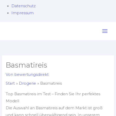
Datenschutz
Impressum
Zum
Inhalt
springen
Basmatireis
Von
bewertungsdirekt
Start
Drogerie
Basmatireis
Top Basmatireis im Test – Finden Sie Ihr perfektes
Modell
Die Auswahl an Basmatireis auf dem Markt ist groß
und kann schnell überwältigend sein. In unserem