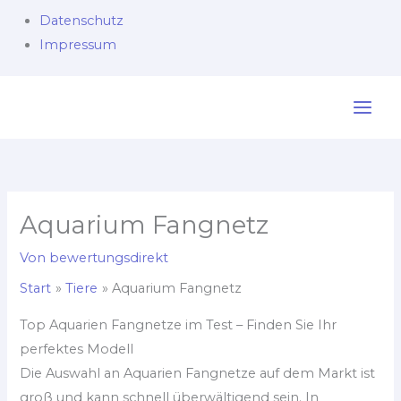
Datenschutz
Impressum
Zum
Inhalt
springen
Aquarium Fangnetz
Von
bewertungsdirekt
Start
Tiere
Aquarium Fangnetz
Top Aquarien Fangnetze im Test – Finden Sie Ihr
perfektes Modell
Die Auswahl an Aquarien Fangnetze auf dem Markt ist
groß und kann schnell überwältigend sein. In