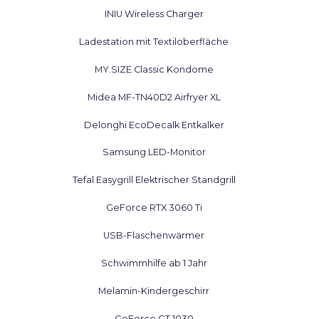
INIU Wireless Charger
Ladestation mit Textiloberfläche
MY.SIZE Classic Kondome
Midea MF-TN40D2 Airfryer XL
Delonghi EcoDecalk Entkalker
Samsung LED-Monitor
Tefal Easygrill Elektrischer Standgrill
GeForce RTX 3060 Ti
USB-Flaschenwärmer
Schwimmhilfe ab 1 Jahr
Melamin-Kindergeschirr
GeForce GT 1030