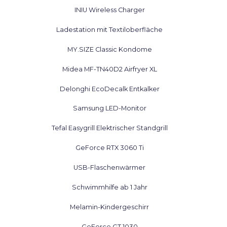
INIU Wireless Charger
Ladestation mit Textiloberfläche
MY.SIZE Classic Kondome
Midea MF-TN40D2 Airfryer XL
Delonghi EcoDecalk Entkalker
Samsung LED-Monitor
Tefal Easygrill Elektrischer Standgrill
GeForce RTX 3060 Ti
USB-Flaschenwärmer
Schwimmhilfe ab 1 Jahr
Melamin-Kindergeschirr
GeForce GT 1030