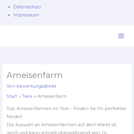
Datenschutz
Impressum
Zum
Inhalt
springen
Ameisenfarm
Von
bewertungsdirekt
Start
Tiere
Ameisenfarm
Top Ameisenfarmen im Test – Finden Sie Ihr perfektes
Modell
Die Auswahl an Ameisenfarmen auf dem Markt ist
groß und kann schnell überwältigend sein. In